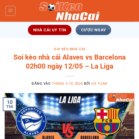
Bỏ
qua
nội
dung
NHÀ CÁI UY TÍN
CƯỢC NGAY
SOI KÈO NHÀ CÁI
Soi kèo nhà cái Alaves vs Barcelona
02h00 ngày 12/05 – La Liga
ĐĂNG VÀO
THÁNG 5 10, 2026
BỞI
OX TUAN
10
Th5