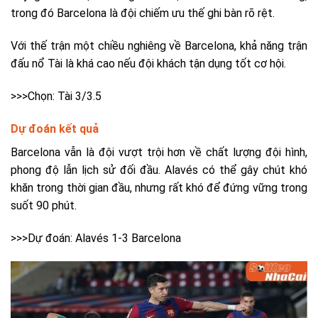
trong đó Barcelona là đội chiếm ưu thế ghi bàn rõ rệt.
Với thế trận một chiều nghiêng về Barcelona, khả năng trận
đấu nổ Tài là khá cao nếu đội khách tận dụng tốt cơ hội.
>>>Chọn: Tài 3/3.5
Dự đoán kết quả
Barcelona vẫn là đội vượt trội hơn về chất lượng đội hình,
phong độ lẫn lịch sử đối đầu. Alavés có thể gây chút khó
khăn trong thời gian đầu, nhưng rất khó để đứng vững trong
suốt 90 phút.
>>>Dự đoán: Alavés 1-3 Barcelona