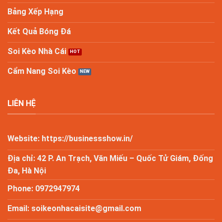
Bảng Xếp Hạng
Kết Quả Bóng Đá
Soi Kèo Nhà Cái
Cẩm Nang Soi Kèo
LIÊN HỆ
Website: https://businessshow.in/
Địa chỉ: 42 P. An Trạch, Văn Miếu – Quốc Tử Giám, Đống
Đa, Hà Nội
Phone: 0972947974
Email:
soikeonhacaisite@gmail.com