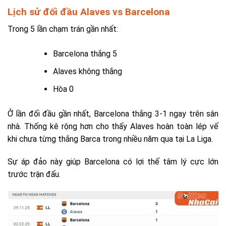
Lịch sử đối đầu Alaves vs Barcelona
Trong 5 lần chạm trán gần nhất:
Barcelona thắng 5
Alaves không thắng
Hòa 0
Ở lần đối đầu gần nhất, Barcelona thắng 3-1 ngay trên sân
nhà. Thống kê rộng hơn cho thấy Alaves hoàn toàn lép vế
khi chưa từng thắng Barca trong nhiều năm qua tại La Liga.
Sự áp đảo này giúp Barcelona có lợi thế tâm lý cực lớn
trước trận đấu.