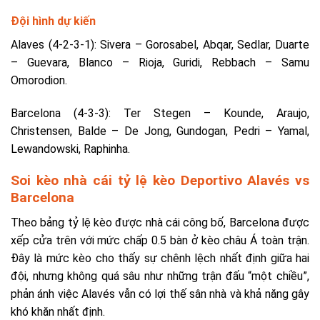
Đội hình dự kiến
Alaves (4-2-3-1): Sivera – Gorosabel, Abqar, Sedlar, Duarte
– Guevara, Blanco – Rioja, Guridi, Rebbach – Samu
Omorodion.
Barcelona (4-3-3): Ter Stegen – Kounde, Araujo,
Christensen, Balde – De Jong, Gundogan, Pedri – Yamal,
Lewandowski, Raphinha.
Soi kèo nhà cái tỷ lệ kèo Deportivo Alavés vs
Barcelona
Theo bảng tỷ lệ kèo được nhà cái công bố, Barcelona được
xếp cửa trên với mức chấp 0.5 bàn ở kèo châu Á toàn trận.
Đây là mức kèo cho thấy sự chênh lệch nhất định giữa hai
đội, nhưng không quá sâu như những trận đấu “một chiều”,
phản ánh việc Alavés vẫn có lợi thế sân nhà và khả năng gây
khó khăn nhất định.