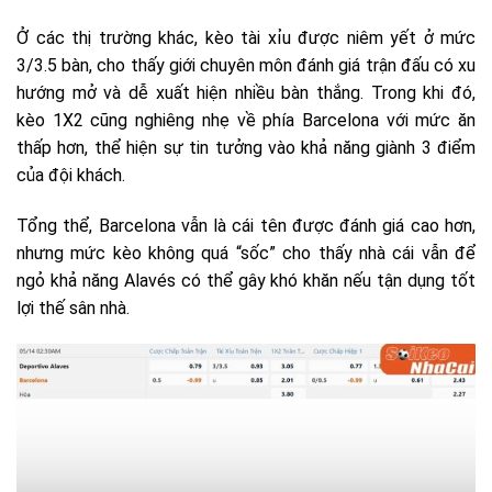
Ở các thị trường khác, kèo tài xỉu được niêm yết ở mức
3/3.5 bàn, cho thấy giới chuyên môn đánh giá trận đấu có xu
hướng mở và dễ xuất hiện nhiều bàn thắng. Trong khi đó,
kèo 1X2 cũng nghiêng nhẹ về phía Barcelona với mức ăn
thấp hơn, thể hiện sự tin tưởng vào khả năng giành 3 điểm
của đội khách.
Tổng thể, Barcelona vẫn là cái tên được đánh giá cao hơn,
nhưng mức kèo không quá “sốc” cho thấy nhà cái vẫn để
ngỏ khả năng Alavés có thể gây khó khăn nếu tận dụng tốt
lợi thế sân nhà.