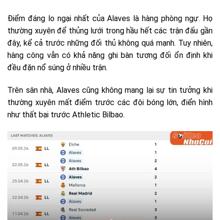
Điểm đáng lo ngại nhất của Alaves là hàng phòng ngự. Họ
thường xuyên để thủng lưới trong hầu hết các trận đấu gần
đây, kể cả trước những đối thủ không quá mạnh. Tuy nhiên,
hàng công vẫn có khả năng ghi bàn tương đối ổn định khi
đều đặn nổ súng ở nhiều trận.
Trên sân nhà, Alaves cũng không mang lại sự tin tưởng khi
thường xuyên mất điểm trước các đội bóng lớn, điển hình
như thất bại trước Athletic Bilbao.